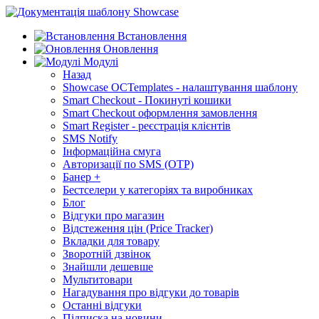
Встановлення
Оновлення
Модулі
Назад
Showcase OCTemplates - налаштування шаблону
Smart Checkout - Покинуті кошики
Smart Checkout оформлення замовлення
Smart Register - реєстрація клієнтів
SMS Notify
Інформаційна смуга
Авторизації по SMS (OTP)
Банер +
Бестселери у категоріях та виробниках
Блог
Відгуки про магазин
Відстеження цін (Price Tracker)
Вкладки для товару
Зворотній дзвінок
Знайшли дешевше
Мультитовари
Нагадування про відгуки до товарів
Останні відгуки
Підписка на новини