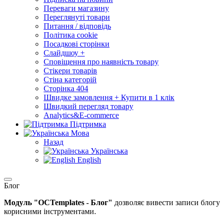
Переваги магазину
Переглянуті товари
Питання / відповідь
Політика cookie
Посадкові сторінки
Слайдшоу +
Сповіщення про наявність товару
Стікери товарів
Стіна категорій
Сторінка 404
Швидке замовлення + Купити в 1 клік
Швидкий перегляд товару
Analytics&E-commerce
Підтримка
Мова
Назад
Українська
English
Блог
Модуль "OСTemplates - Блог"
дозволяє вивести записи блогу 
корисними інструментами.