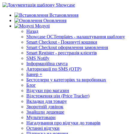
Встановлення
Оновлення
Модулі
Назад
Showcase OCTemplates - налаштування шаблону
Smart Checkout - Покинуті кошики
Smart Checkout оформлення замовлення
Smart Register - реєстрація клієнтів
SMS Notify
Інформаційна смуга
Авторизації по SMS (OTP)
Банер +
Бестселери у категоріях та виробниках
Блог
Відгуки про магазин
Відстеження цін (Price Tracker)
Вкладки для товару
Зворотній дзвінок
Знайшли дешевше
Мультитовари
Нагадування про відгуки до товарів
Останні відгуки
Підписка на новини