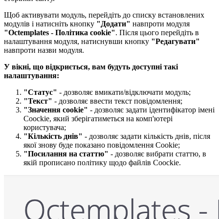
Щоб активувати модуль, перейдіть до списку встановлених
модулів і натисніть кнопку
"Додати"
навпроти модуля
"Octemplates - Політика cookie"
. Після цього перейдіть в
налаштування модуля, натиснувши кнопку
"Редагувати"
навпроти назви модуля.
У вікні, що відкриється, вам будуть доступні такі
налаштування:
"Статус"
- дозволяє вмикати/відключати модуль;
"Текст"
- дозволяє ввести текст повідомлення;
"Значення cookie"
- дозволяє задати ідентифікатор імені
Coockie, який зберігатиметься на комп'ютері
користувача;
"Кількість днів​"
- дозволяє задати кількість днів, після
якої знову буде показано повідомлення Cookie;
"Посилання на статтю​"
- дозволяє вибрати статтю, в
якій прописано політику щодо файлів Coockie.