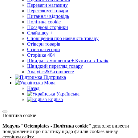
Переваги магазину
Переглянуті товари
Питання / відповідь
Політика cookie
Посадкові сторінки
Слайдшоу +
Сповіщення про наявність товару
Стікери товарів
Стіна категорій
Сторінка 404
Швидке замовлення + Купити в 1 клік
Швидкий перегляд товару
Analytics&E-commerce
Підтримка
Мова
Назад
Українська
English
Політика cookie
Модуль "Octemplates - Політика cookie"
дозволяє вивести
повідомлення про політику щодо файлів cookies внизу
сторінки сайту.